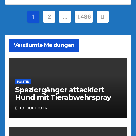
Seitennummerierung
1
2
…
1.486
der
Beiträge
Versäumte Meldungen
POLITIK
Spaziergänger attackiert
Hund mit Tierabwehrspray
19. JULI 2026