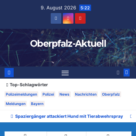
Zum
9. August 2026
5:22
Inhalt
springen
Oberpfalz-Aktuell
Top-Schlagwörter
Polizeimeldungen
Polizei
News
Nachrichten
Oberpfalz
Meldungen
Bayern
Spaziergänger attackiert Hund mit Tierabwehrspray