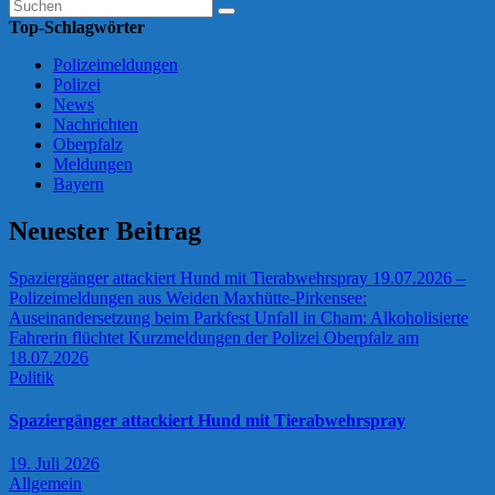
Top-Schlagwörter
Polizeimeldungen
Polizei
News
Nachrichten
Oberpfalz
Meldungen
Bayern
Neuester Beitrag
Spaziergänger attackiert Hund mit Tierabwehrspray
19.07.2026 –
Polizeimeldungen aus Weiden
Maxhütte-Pirkensee:
Auseinandersetzung beim Parkfest
Unfall in Cham: Alkoholisierte
Fahrerin flüchtet
Kurzmeldungen der Polizei Oberpfalz am
18.07.2026
Politik
Spaziergänger attackiert Hund mit Tierabwehrspray
19. Juli 2026
Allgemein