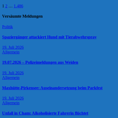
Seitennummerierung
1
2
…
1.486
der
Versäumte Meldungen
Beiträge
Politik
Spaziergänger attackiert Hund mit Tierabwehrspray
19. Juli 2026
Allgemein
19.07.2026 – Polizeimeldungen aus Weiden
19. Juli 2026
Allgemein
Maxhütte-Pirkensee: Auseinandersetzung beim Parkfest
19. Juli 2026
Allgemein
Unfall in Cham: Alkoholisierte Fahrerin flüchtet