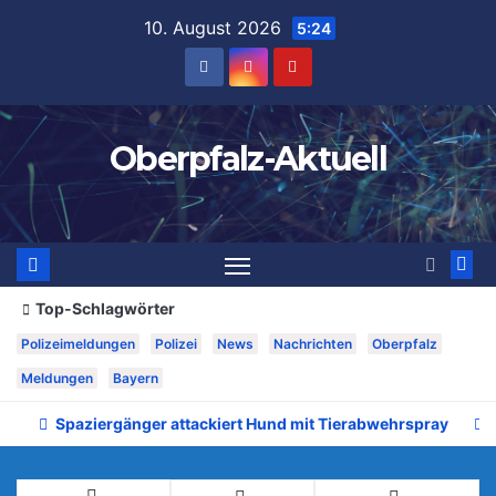
Zum
10. August 2026
5:24
Inhalt
springen
Oberpfalz-Aktuell
Top-Schlagwörter
Polizeimeldungen
Polizei
News
Nachrichten
Oberpfalz
Meldungen
Bayern
Spaziergänger attackiert Hund mit Tierabwehrspray