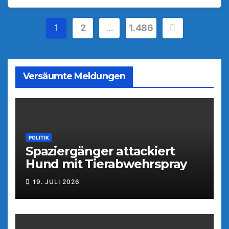
Seitennummerierung
1
2
…
1.486
der
Beiträge
Versäumte Meldungen
POLITIK
Spaziergänger attackiert
Hund mit Tierabwehrspray
19. JULI 2026