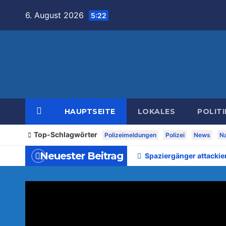
Zum
6. August 2026
5:22
Inhalt
springen
HAUPTSEITE
LOKALES
POLITI
Top-Schlagwörter
Polizeimeldungen
Polizei
News
Na
Neuester Beitrag
Spaziergänger attackie