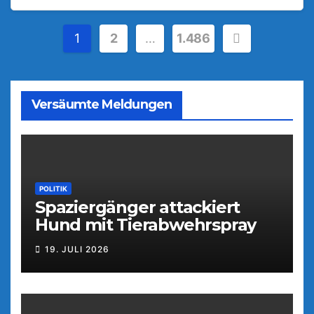
Seitennummerierung
1
2
…
1.486
der
Beiträge
Versäumte Meldungen
POLITIK
Spaziergänger attackiert
Hund mit Tierabwehrspray
19. JULI 2026