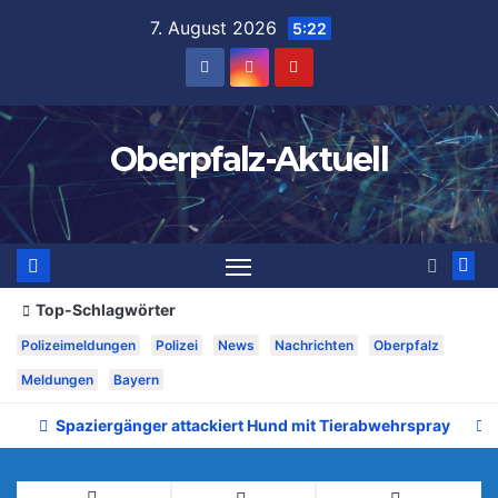
Zum
7. August 2026
5:22
Inhalt
springen
Oberpfalz-Aktuell
Top-Schlagwörter
Polizeimeldungen
Polizei
News
Nachrichten
Oberpfalz
Meldungen
Bayern
Spaziergänger attackiert Hund mit Tierabwehrspray