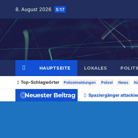
Zum
8. August 2026
5:17
Inhalt
springen
HAUPTSEITE
LOKALES
POLITI
Top-Schlagwörter
Polizeimeldungen
Polizei
News
Na
Neuester Beitrag
Spaziergänger attackie