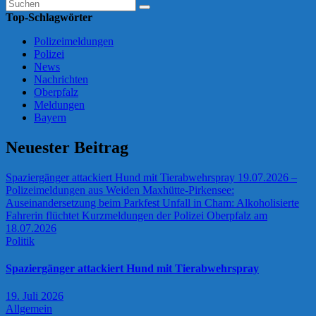
Top-Schlagwörter
Polizeimeldungen
Polizei
News
Nachrichten
Oberpfalz
Meldungen
Bayern
Neuester Beitrag
Spaziergänger attackiert Hund mit Tierabwehrspray
19.07.2026 –
Polizeimeldungen aus Weiden
Maxhütte-Pirkensee:
Auseinandersetzung beim Parkfest
Unfall in Cham: Alkoholisierte
Fahrerin flüchtet
Kurzmeldungen der Polizei Oberpfalz am
18.07.2026
Politik
Spaziergänger attackiert Hund mit Tierabwehrspray
19. Juli 2026
Allgemein