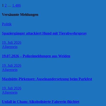
Seitennummerierung
1
2
…
1.486
der
Versäumte Meldungen
Beiträge
Politik
Spaziergänger attackiert Hund mit Tierabwehrspray
19. Juli 2026
Allgemein
19.07.2026 – Polizeimeldungen aus Weiden
19. Juli 2026
Allgemein
Maxhütte-Pirkensee: Auseinandersetzung beim Parkfest
19. Juli 2026
Allgemein
Unfall in Cham: Alkoholisierte Fahrerin flüchtet