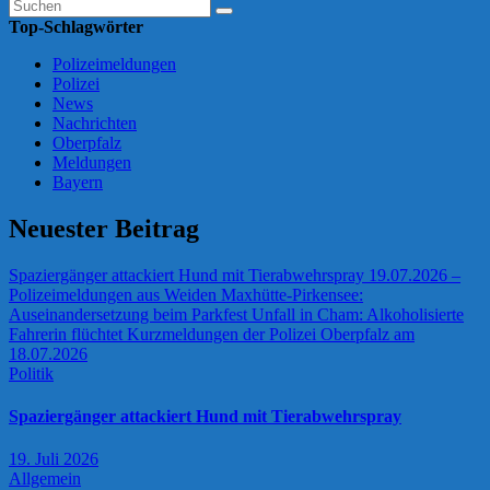
Top-Schlagwörter
Polizeimeldungen
Polizei
News
Nachrichten
Oberpfalz
Meldungen
Bayern
Neuester Beitrag
Spaziergänger attackiert Hund mit Tierabwehrspray
19.07.2026 –
Polizeimeldungen aus Weiden
Maxhütte-Pirkensee:
Auseinandersetzung beim Parkfest
Unfall in Cham: Alkoholisierte
Fahrerin flüchtet
Kurzmeldungen der Polizei Oberpfalz am
18.07.2026
Politik
Spaziergänger attackiert Hund mit Tierabwehrspray
19. Juli 2026
Allgemein