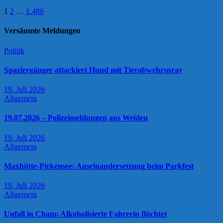
Seitennummerierung
1
2
…
1.486
der
Versäumte Meldungen
Beiträge
Politik
Spaziergänger attackiert Hund mit Tierabwehrspray
19. Juli 2026
Allgemein
19.07.2026 – Polizeimeldungen aus Weiden
19. Juli 2026
Allgemein
Maxhütte-Pirkensee: Auseinandersetzung beim Parkfest
19. Juli 2026
Allgemein
Unfall in Cham: Alkoholisierte Fahrerin flüchtet