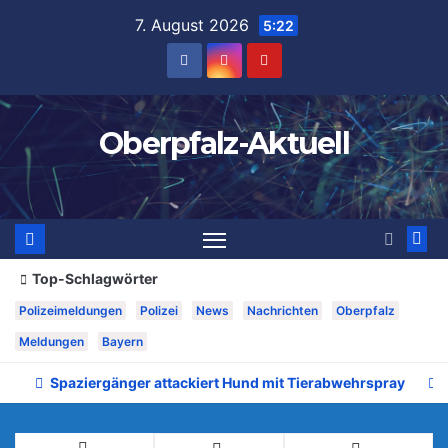
Zum
7. August 2026
5:22
Inhalt
springen
Oberpfalz-Aktuell
Top-Schlagwörter
Polizeimeldungen
Polizei
News
Nachrichten
Oberpfalz
Meldungen
Bayern
Spaziergänger attackiert Hund mit Tierabwehrspray