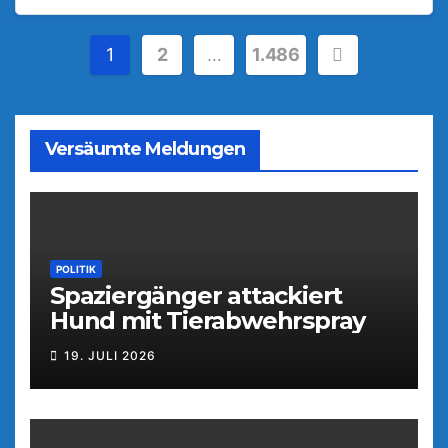
Seitennummerierung
1
2
…
1.486
der
Beiträge
Versäumte Meldungen
POLITIK
Spaziergänger attackiert
Hund mit Tierabwehrspray
19. JULI 2026