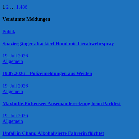
Seitennummerierung
1
2
…
1.486
der
Versäumte Meldungen
Beiträge
Politik
Spaziergänger attackiert Hund mit Tierabwehrspray
19. Juli 2026
Allgemein
19.07.2026 – Polizeimeldungen aus Weiden
19. Juli 2026
Allgemein
Maxhütte-Pirkensee: Auseinandersetzung beim Parkfest
19. Juli 2026
Allgemein
Unfall in Cham: Alkoholisierte Fahrerin flüchtet