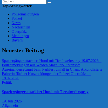
Top-Schlagwörter
Polizeimeldungen
Polizei
News
Nachrichten
Oberpfalz
Meldungen
Bayern
Neuester Beitrag
Spaziergänger attackiert Hund mit Tierabwehrspray
19.07.2026 –
Polizeimeldungen aus Weiden
Maxhütte-Pirkensee:
Auseinandersetzung beim Parkfest
Unfall in Cham: Alkoholisierte
Fahrerin flüchtet
Kurzmeldungen der Polizei Oberpfalz am
18.07.2026
Politik
Spaziergänger attackiert Hund mit Tierabwehrspray
19. Juli 2026
Allgemein