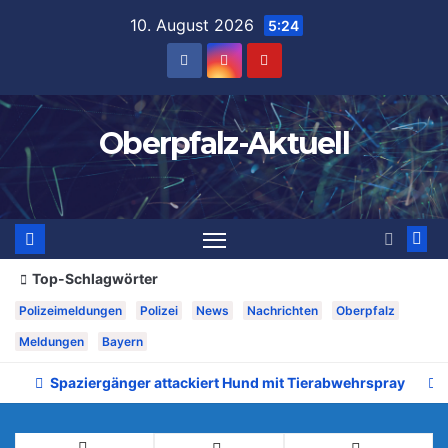
Zum
10. August 2026
5:24
Inhalt
springen
Oberpfalz-Aktuell
Top-Schlagwörter
Polizeimeldungen
Polizei
News
Nachrichten
Oberpfalz
Meldungen
Bayern
Spaziergänger attackiert Hund mit Tierabwehrspray