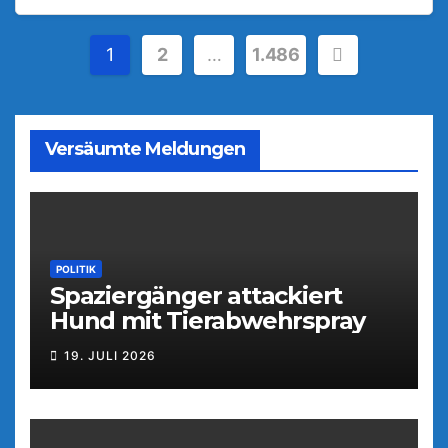
Seitennummerierung
1
2
…
1.486
der
Beiträge
Versäumte Meldungen
POLITIK
Spaziergänger attackiert
Hund mit Tierabwehrspray
19. JULI 2026