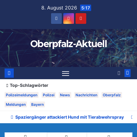
Zum
8. August 2026
5:17
Inhalt
springen
Oberpfalz-Aktuell
Top-Schlagwörter
Polizeimeldungen
Polizei
News
Nachrichten
Oberpfalz
Meldungen
Bayern
Spaziergänger attackiert Hund mit Tierabwehrspray