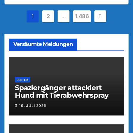
Seitennummerierung
1
2
…
1.486
der
Beiträge
Versäumte Meldungen
POLITIK
Spaziergänger attackiert
Hund mit Tierabwehrspray
19. JULI 2026