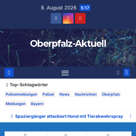
Zum
8. August 2026
5:17
Inhalt
springen
Oberpfalz-Aktuell
Top-Schlagwörter
Polizeimeldungen
Polizei
News
Nachrichten
Oberpfalz
Meldungen
Bayern
Spaziergänger attackiert Hund mit Tierabwehrspray