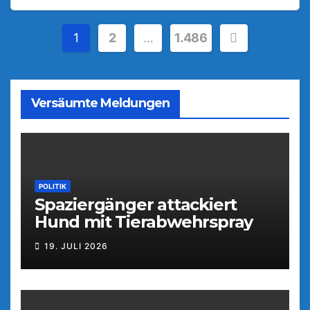
Seitennummerierung
1
2
…
1.486
der
Beiträge
Versäumte Meldungen
POLITIK
Spaziergänger attackiert
Hund mit Tierabwehrspray
19. JULI 2026