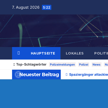
Zum
7. August 2026
5:22
Inhalt
springen
HAUPTSEITE
LOKALES
POLITI
Top-Schlagwörter
Polizeimeldungen
Polizei
News
Na
Neuester Beitrag
Spaziergänger attackie