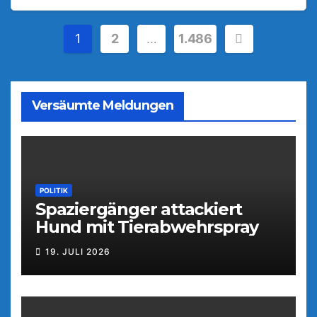
Seitennummerierung
1
2
…
1.486
der
Beiträge
Versäumte Meldungen
POLITIK
Spaziergänger attackiert
Hund mit Tierabwehrspray
19. JULI 2026