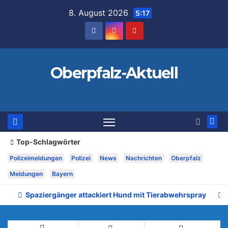
Zum
8. August 2026
5:17
Inhalt
springen
Oberpfalz-Aktuell
Top-Schlagwörter
Polizeimeldungen
Polizei
News
Nachrichten
Oberpfalz
Meldungen
Bayern
Spaziergänger attackiert Hund mit Tierabwehrspray