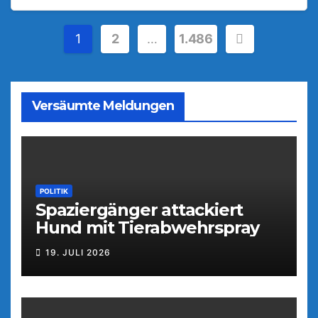
Seitennummerierung
1
2
…
1.486
der
Beiträge
Versäumte Meldungen
POLITIK
Spaziergänger attackiert
Hund mit Tierabwehrspray
19. JULI 2026