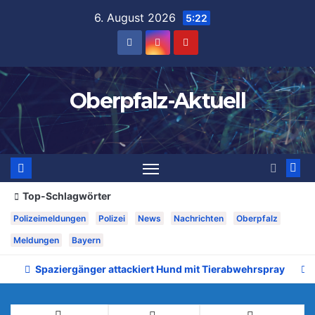
Zum
6. August 2026
5:22
Inhalt
springen
Oberpfalz-Aktuell
Top-Schlagwörter
Polizeimeldungen
Polizei
News
Nachrichten
Oberpfalz
Meldungen
Bayern
Spaziergänger attackiert Hund mit Tierabwehrspray