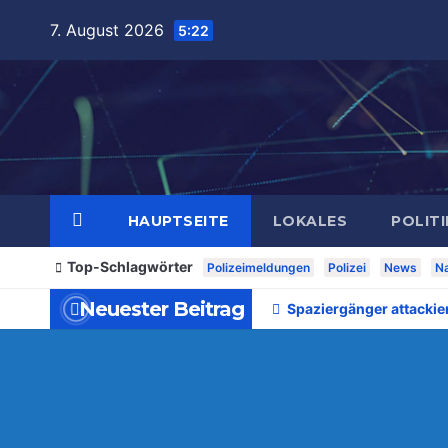
Zum
7. August 2026
5:22
Inhalt
springen
HAUPTSEITE
LOKALES
POLITI
Top-Schlagwörter
Polizeimeldungen
Polizei
News
Na
Neuester Beitrag
Spaziergänger attackie