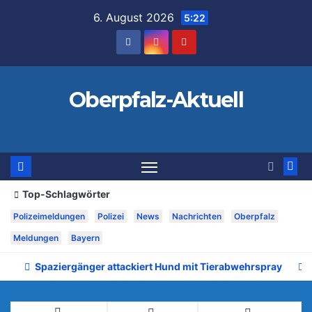
Zum
6. August 2026
5:22
Inhalt
springen
Oberpfalz-Aktuell
Top-Schlagwörter
Polizeimeldungen
Polizei
News
Nachrichten
Oberpfalz
Meldungen
Bayern
Spaziergänger attackiert Hund mit Tierabwehrspray