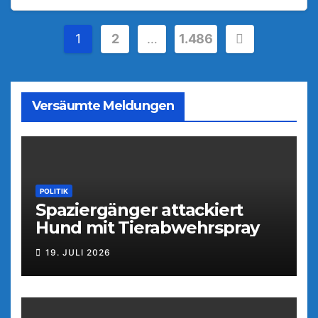
Seitennummerierung
1
2
…
1.486
der
Beiträge
Versäumte Meldungen
POLITIK
Spaziergänger attackiert
Hund mit Tierabwehrspray
19. JULI 2026