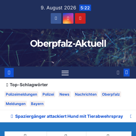
Zum
9. August 2026
5:22
Inhalt
springen
Oberpfalz-Aktuell
Top-Schlagwörter
Polizeimeldungen
Polizei
News
Nachrichten
Oberpfalz
Meldungen
Bayern
Spaziergänger attackiert Hund mit Tierabwehrspray