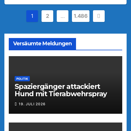
Seitennummerierung
1
2
…
1.486
der
Beiträge
Versäumte Meldungen
POLITIK
Spaziergänger attackiert
Hund mit Tierabwehrspray
19. JULI 2026