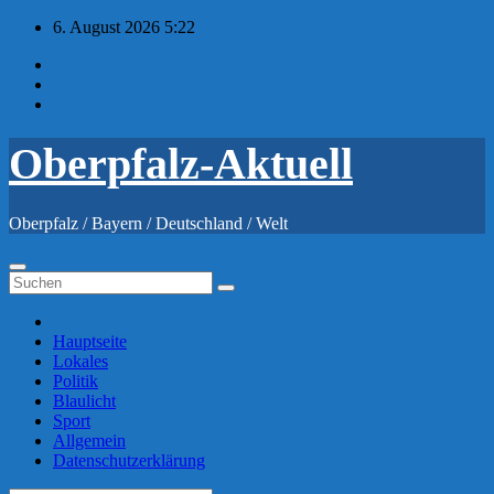
Zum
6. August 2026
5:22
Inhalt
springen
Oberpfalz-Aktuell
Oberpfalz / Bayern / Deutschland / Welt
Hauptseite
Lokales
Politik
Blaulicht
Sport
Allgemein
Datenschutzerklärung