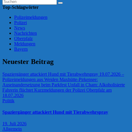
Top-Schlagwörter
Polizeimeldungen
Polizei
News
Nachrichten
Oberpfalz
Meldungen
Bayern
Neuester Beitrag
Spaziergänger attackiert Hund mit Tierabwehrspray
19.07.2026 –
Polizeimeldungen aus Weiden
Maxhütte-Pirkensee:
Auseinandersetzung beim Parkfest
Unfall in Cham: Alkoholisierte
Fahrerin flüchtet
Kurzmeldungen der Polizei Oberpfalz am
18.07.2026
Politik
Spaziergänger attackiert Hund mit Tierabwehrspray
19. Juli 2026
Allgemein