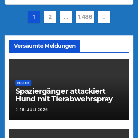
Seitennummerierung
1
2
…
1.486
der
Beiträge
Versäumte Meldungen
POLITIK
Spaziergänger attackiert
Hund mit Tierabwehrspray
19. JULI 2026