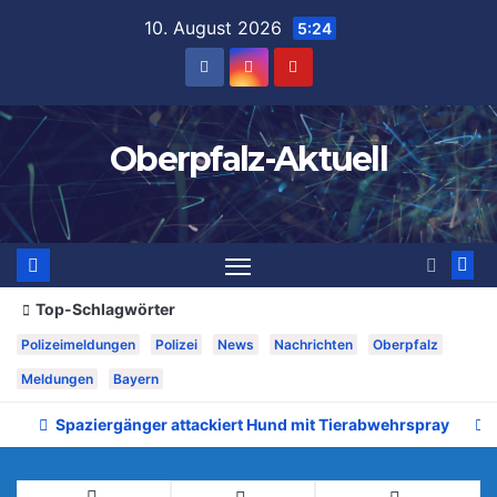
Zum
10. August 2026
5:24
Inhalt
springen
Oberpfalz-Aktuell
Top-Schlagwörter
Polizeimeldungen
Polizei
News
Nachrichten
Oberpfalz
Meldungen
Bayern
Spaziergänger attackiert Hund mit Tierabwehrspray