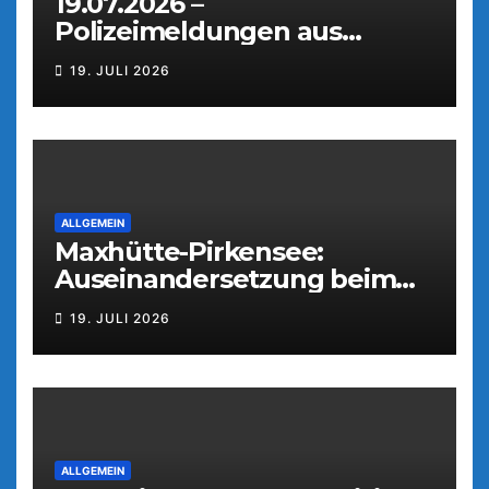
19.07.2026 –
Polizeimeldungen aus
Weiden
19. JULI 2026
ALLGEMEIN
Maxhütte-Pirkensee:
Auseinandersetzung beim
Parkfest
19. JULI 2026
ALLGEMEIN