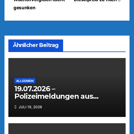
gesunken
Ähnlicher Beitrag
ALLGEMEIN
19.07.2026 –
Polizeimeldungen aus
Weiden
JULI 19, 2026