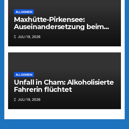
ALLGEMEIN
Maxhütte-Pirkensee:
Auseinandersetzung beim
Parkfest
JULI 19, 2026
ALLGEMEIN
Unfall in Cham: Alkoholisierte
Fahrerin flüchtet
JULI 19, 2026