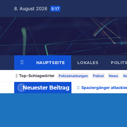
Zum
8. August 2026
5:17
Inhalt
springen
HAUPTSEITE
LOKALES
POLITI
Top-Schlagwörter
Polizeimeldungen
Polizei
News
Na
Neuester Beitrag
Spaziergänger attackie