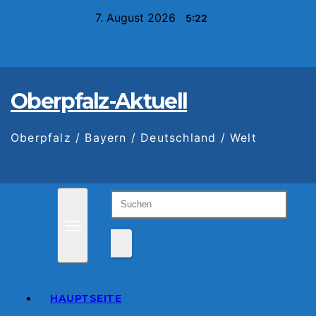
Zum
7. August 2026
5:22
Inhalt
springen
Oberpfalz-Aktuell
Oberpfalz / Bayern / Deutschland / Welt
HAUPTSEITE