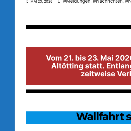
#Meldungen
,
#Nachrichten
,
#
MAI 20, 2026
Vom 21. bis 23. Mai 20
Altötting statt.
Entlan
zeitweise Ve
Wallfahrt 