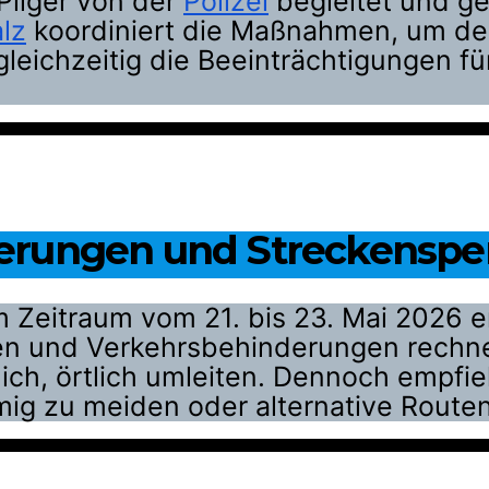
ilger von der
Polizei
begleitet und ge
lz
koordiniert die Maßnahmen, um den
gleichzeitig die Beeinträchtigungen f
erungen und Streckenspe
Zeitraum vom 21. bis 23. Mai 2026 en
en und Verkehrsbehinderungen rechn
ich, örtlich umleiten. Dennoch empfieh
mig zu meiden oder alternative Route