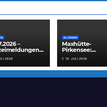
IN
ALLGEMEIN
7.2026 –
Maxhütte-
izeimeldungen
Pirkensee:
 Weiden
Auseinanderse
ULI 2026
19. JULI 2026
g beim Parkfest