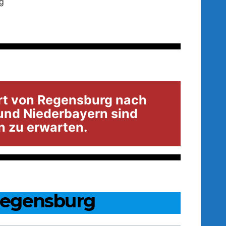
g
hrt von Regensburg nach
nd Niederbayern sind
 zu erwarten.
 Regensburg