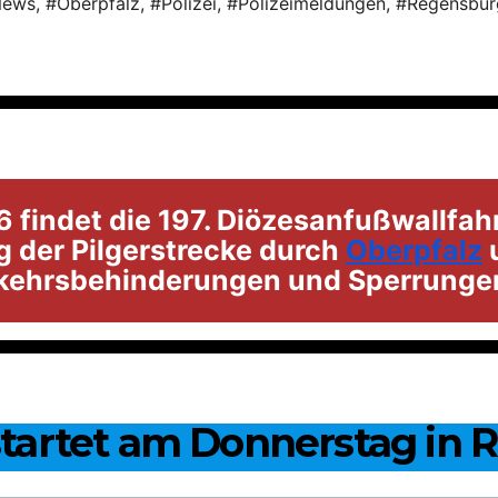
News
,
#Oberpfalz
,
#Polizei
,
#Polizeimeldungen
,
#Regensbur
26 findet die 197. Diözesanfußwallfa
g der Pilgerstrecke durch
Oberpfalz
u
rkehrsbehinderungen und Sperrungen
startet am Donnerstag in