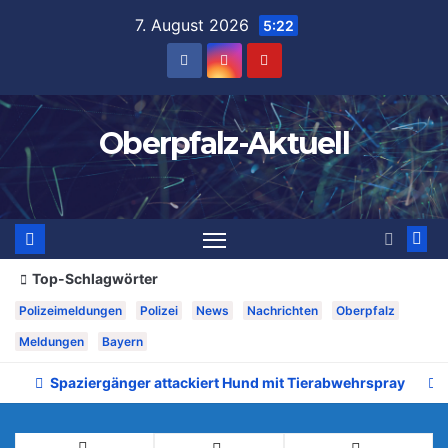
Zum
7. August 2026
5:22
Inhalt
springen
Oberpfalz-Aktuell
Top-Schlagwörter
Polizeimeldungen
Polizei
News
Nachrichten
Oberpfalz
Meldungen
Bayern
Spaziergänger attackiert Hund mit Tierabwehrspray