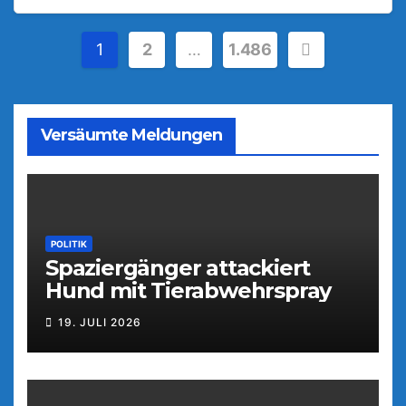
Seitennummerierung
1
2
…
1.486
der
Beiträge
Versäumte Meldungen
POLITIK
Spaziergänger attackiert
Hund mit Tierabwehrspray
19. JULI 2026