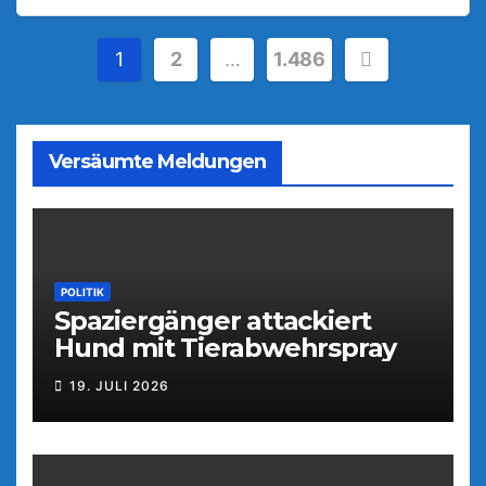
Seitennummerierung
1
2
…
1.486
der
Beiträge
Versäumte Meldungen
POLITIK
Spaziergänger attackiert
Hund mit Tierabwehrspray
19. JULI 2026