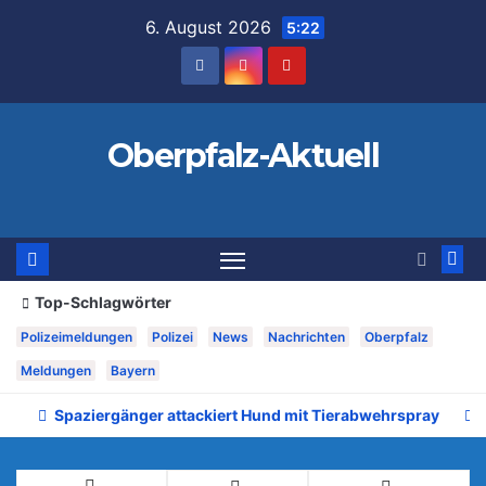
Zum
6. August 2026
5:22
Inhalt
springen
Oberpfalz-Aktuell
Top-Schlagwörter
Polizeimeldungen
Polizei
News
Nachrichten
Oberpfalz
Meldungen
Bayern
Spaziergänger attackiert Hund mit Tierabwehrspray