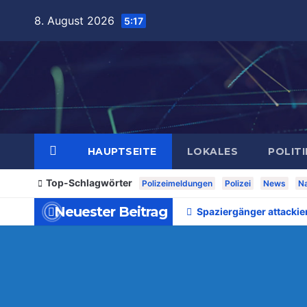
Zum
8. August 2026
5:17
Inhalt
springen
HAUPTSEITE
LOKALES
POLITI
Top-Schlagwörter
Polizeimeldungen
Polizei
News
Na
Neuester Beitrag
Spaziergänger attackie