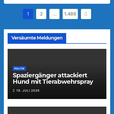
Seitennummerierung
1
2
…
1.486
der
Beiträge
Versäumte Meldungen
POLITIK
Spaziergänger attackiert
Hund mit Tierabwehrspray
19. JULI 2026