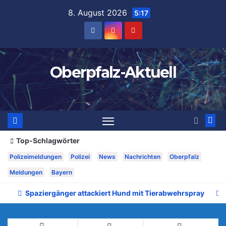
Zum
8. August 2026
5:17
Inhalt
springen
Oberpfalz-Aktuell
Top-Schlagwörter
Polizeimeldungen
Polizei
News
Nachrichten
Oberpfalz
Meldungen
Bayern
Spaziergänger attackiert Hund mit Tierabwehrspray