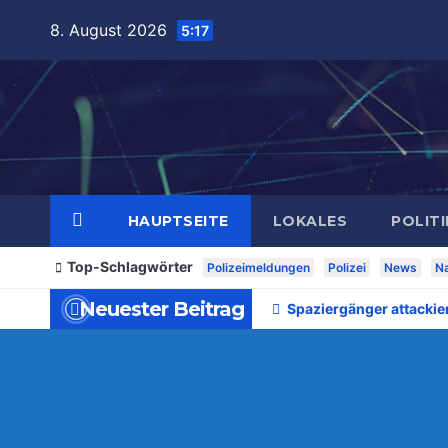
Zum
8. August 2026
5:17
Inhalt
springen
HAUPTSEITE
LOKALES
POLITI
Top-Schlagwörter
Polizeimeldungen
Polizei
News
Na
Neuester Beitrag
Spaziergänger attackie