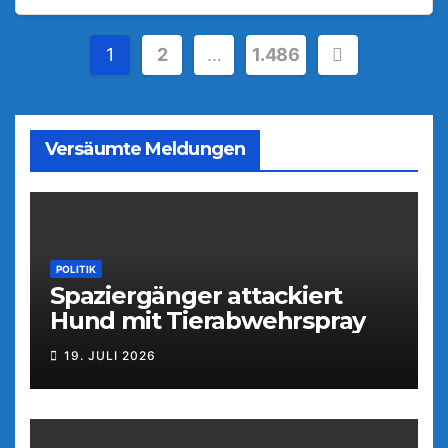
Seitennummerierung
1
2
…
1.486
der
Beiträge
Versäumte Meldungen
POLITIK
Spaziergänger attackiert
Hund mit Tierabwehrspray
19. JULI 2026