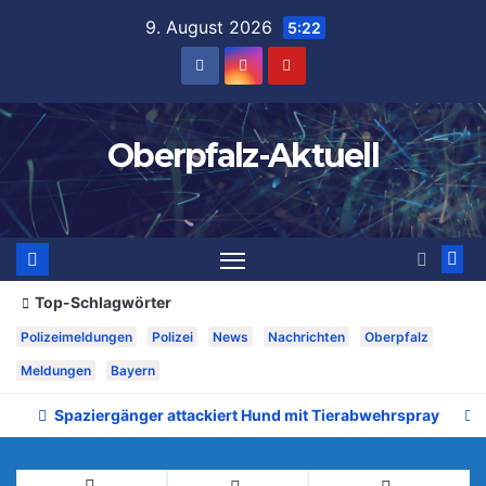
Zum
9. August 2026
5:22
Inhalt
springen
Oberpfalz-Aktuell
Top-Schlagwörter
Polizeimeldungen
Polizei
News
Nachrichten
Oberpfalz
Meldungen
Bayern
Spaziergänger attackiert Hund mit Tierabwehrspray