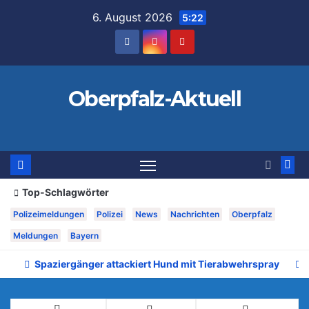
Zum
6. August 2026
5:22
Inhalt
springen
Oberpfalz-Aktuell
Top-Schlagwörter
Polizeimeldungen
Polizei
News
Nachrichten
Oberpfalz
Meldungen
Bayern
Spaziergänger attackiert Hund mit Tierabwehrspray