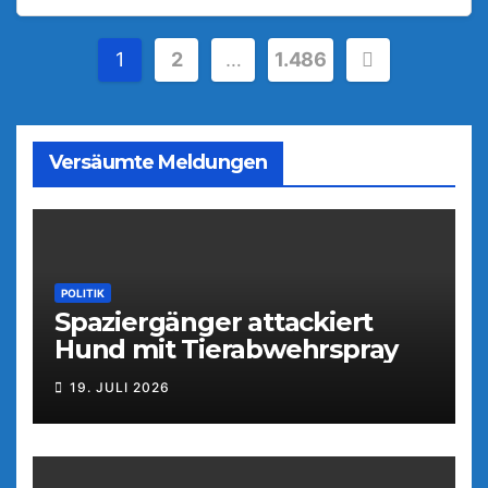
Seitennummerierung
1
2
…
1.486
der
Beiträge
Versäumte Meldungen
POLITIK
Spaziergänger attackiert
Hund mit Tierabwehrspray
19. JULI 2026