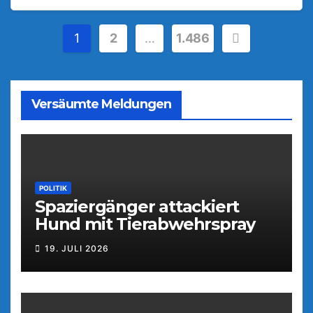
Seitennummerierung
1
2
…
1.486
der
Beiträge
Versäumte Meldungen
POLITIK
Spaziergänger attackiert
Hund mit Tierabwehrspray
19. JULI 2026