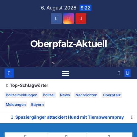
Zum
6. August 2026
5:22
Inhalt
springen
Oberpfalz-Aktuell
Top-Schlagwörter
Polizeimeldungen
Polizei
News
Nachrichten
Oberpfalz
Meldungen
Bayern
Spaziergänger attackiert Hund mit Tierabwehrspray