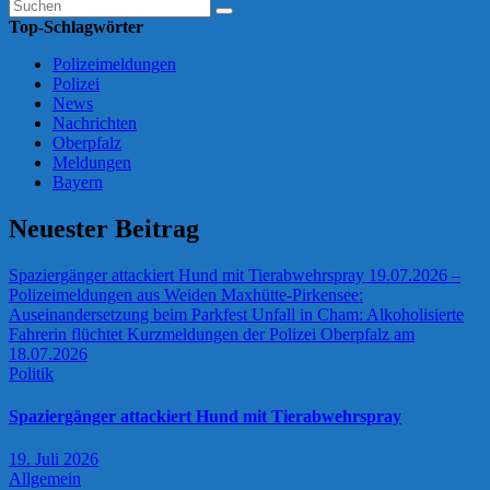
Top-Schlagwörter
Polizeimeldungen
Polizei
News
Nachrichten
Oberpfalz
Meldungen
Bayern
Neuester Beitrag
Spaziergänger attackiert Hund mit Tierabwehrspray
19.07.2026 –
Polizeimeldungen aus Weiden
Maxhütte-Pirkensee:
Auseinandersetzung beim Parkfest
Unfall in Cham: Alkoholisierte
Fahrerin flüchtet
Kurzmeldungen der Polizei Oberpfalz am
18.07.2026
Politik
Spaziergänger attackiert Hund mit Tierabwehrspray
19. Juli 2026
Allgemein