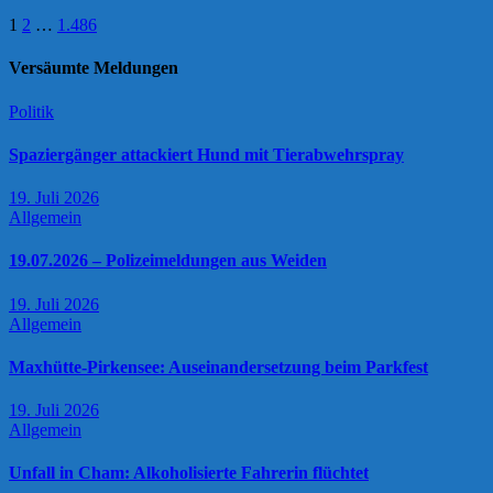
Seitennummerierung
1
2
…
1.486
der
Versäumte Meldungen
Beiträge
Politik
Spaziergänger attackiert Hund mit Tierabwehrspray
19. Juli 2026
Allgemein
19.07.2026 – Polizeimeldungen aus Weiden
19. Juli 2026
Allgemein
Maxhütte-Pirkensee: Auseinandersetzung beim Parkfest
19. Juli 2026
Allgemein
Unfall in Cham: Alkoholisierte Fahrerin flüchtet