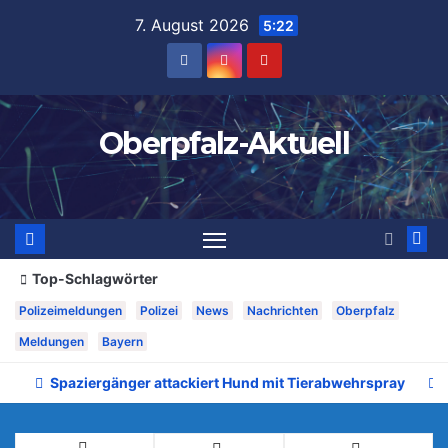
Zum
7. August 2026
5:22
Inhalt
springen
Oberpfalz-Aktuell
Top-Schlagwörter
Polizeimeldungen
Polizei
News
Nachrichten
Oberpfalz
Meldungen
Bayern
Spaziergänger attackiert Hund mit Tierabwehrspray