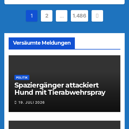
Seitennummerierung
1
2
…
1.486
der
Beiträge
Versäumte Meldungen
POLITIK
Spaziergänger attackiert
Hund mit Tierabwehrspray
19. JULI 2026