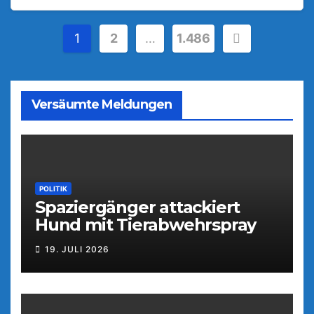
Seitennummerierung
1
2
…
1.486
der
Beiträge
Versäumte Meldungen
POLITIK
Spaziergänger attackiert
Hund mit Tierabwehrspray
19. JULI 2026