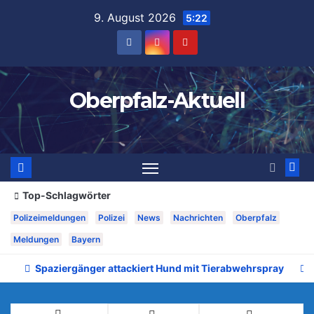
Zum
9. August 2026
5:22
Inhalt
springen
Oberpfalz-Aktuell
Top-Schlagwörter
Polizeimeldungen
Polizei
News
Nachrichten
Oberpfalz
Meldungen
Bayern
Spaziergänger attackiert Hund mit Tierabwehrspray