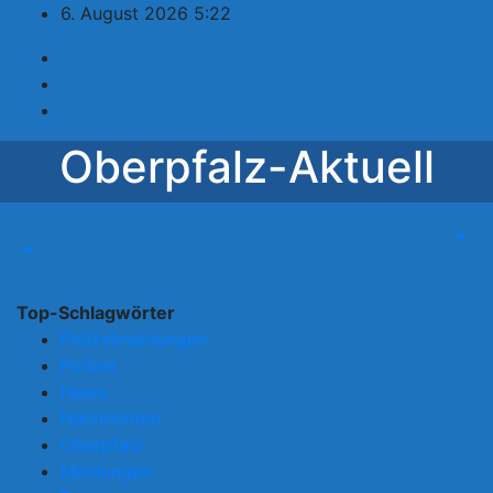
Zum
6. August 2026
5:22
Inhalt
springen
Oberpfalz-Aktuell
Top-Schlagwörter
Polizeimeldungen
Polizei
News
Nachrichten
Oberpfalz
Meldungen