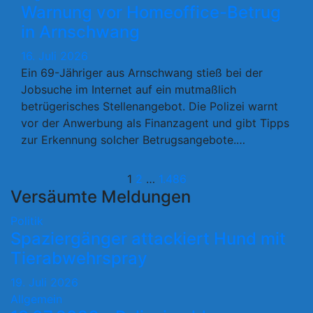
Warnung vor Homeoffice-Betrug
in Arnschwang
16. Juli 2026
Ein 69-Jähriger aus Arnschwang stieß bei der
Jobsuche im Internet auf ein mutmaßlich
betrügerisches Stellenangebot. Die Polizei warnt
vor der Anwerbung als Finanzagent und gibt Tipps
zur Erkennung solcher Betrugsangebote.…
Seitennummerier
1
2
…
1.486
Versäumte Meldungen
der
Politik
Beiträge
Spaziergänger attackiert Hund mit
Tierabwehrspray
19. Juli 2026
Allgemein