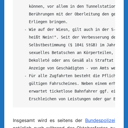
     können, vor allem in den Tunnelstationen der
     Berührungen mit der Oberleitung den gesamten
     Erliegen bringen.

   - Wie auf der Wiesn, gilt auch in der S-Bahn o
     heißt Nein!". Seit der Verbesserung des Schu
     Selbstbestimmung (§ 184i StGB) im Jahre 2016
     sexuelles Betatschen an Körperteilen, ebenso
     Dekolleté oder ans Gesäß als Straftat und we
     Anzeige von Geschädigten - von Amts wegen ve
   - Für alle Zugfahrten besteht die Pflicht zum 
     gültigen Fahrscheines. Neben einem erhöhten 
     erwartet ticketlose Bahnfahrer ggf. eine Str
     Erschleichen von Leistungen oder gar Betrug
Insgesamt wird es seitens der
Bundespolizei