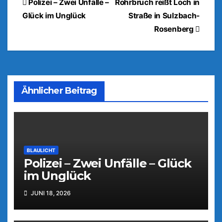
Beitragsnavigation
Polizei – Zwei Unfälle –
Rohrbruch reißt Loch in
Glück im Unglück
Straße in Sulzbach-
Rosenberg
Ähnlicher Beitrag
BLAULICHT
Polizei – Zwei Unfälle – Glück
im Unglück
JUNI 18, 2026