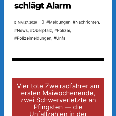
schlägt Alarm
#Meldungen
,
#Nachrichten
,
MAI 27, 2026
#News
,
#Oberpfalz
,
#Polizei
,
#Polizeimeldungen
,
#Unfall
Vier tote Zweiradfahrer am
ersten Maiwochenende,
zwei Schwerverletzte an
Pfingsten — die
Unfallzahlen in der