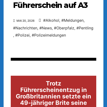
Führerschein auf A3
#Alkohol
,
#Meldungen
,
MAI 20, 2026
#Nachrichten
,
#News
,
#Oberpfalz
,
#Pentling
,
#Polizei
,
#Polizeimeldungen
Trotz
Führerscheinentzug in
Großbritannien setzte ein
49-jähriger Brite seine