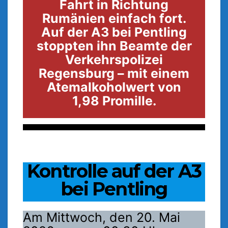
Fahrt in Richtung
Rumänien einfach fort.
Auf der A3 bei Pentling
stoppten ihn Beamte der
Verkehrspolizei
Regensburg – mit einem
Atemalkoholwert von
1,98 Promille.
Kontrolle auf der A3
bei Pentling
Am Mittwoch, den 20. Mai