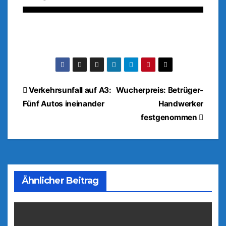
Beitragsnavigation
Verkehrsunfall auf A3:
Wucherpreis: Betrüger-
Fünf Autos ineinander
Handwerker
festgenommen
Ähnlicher Beitrag